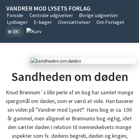
VANDRER MOD LYSETS FORLAG
Forside
Centrale udgivelser
Øvrige udgivelser
Lydbøger
E-bøger
Oversættelser
Om Forlaget
🌐
DK
Sandheden om døden
Knud Brønnum´s lille perle af en bog har samlet mange
spørgsmål om døden, som er værd at vide. Han baserer
sin viden på "Vandrer mod Lyset!". Hans bog er ca. 100
år gammel, men alligevel er Brønnums bog vigtig, idet
den sætter døden i relation til menneskelivets mange
aspekter som fx. dødens begreb, døden og krigen,