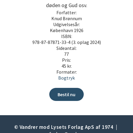
døden og Gud osv.
Forfatter:
Knud Brønnum
Udgivelsesår:
København 1926
ISBN:
978-87-87871-33-4 (3. oplag 2024)
Sideantal:
77
Pris:
45 kr.
Formater:
Bogtryk
Bestil nu
© Vandrer mod Lysets Forlag ApS af 1974 |